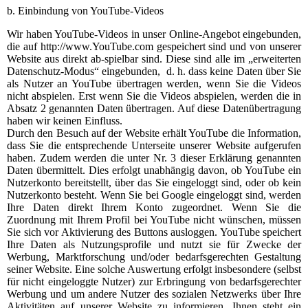
b. Einbindung von YouTube-Videos
Wir haben YouTube-Videos in unser Online-Angebot eingebunden,
die auf http://www.YouTube.com gespeichert sind und von unserer
Website aus direkt ab-spielbar sind. Diese sind alle im „erweiterten
Datenschutz-Modus“ eingebunden, d. h. dass keine Daten über Sie
als Nutzer an YouTube übertragen werden, wenn Sie die Videos
nicht abspielen. Erst wenn Sie die Videos abspielen, werden die in
Absatz 2 genannten Daten übertragen. Auf diese Datenübertragung
haben wir keinen Einfluss.
Durch den Besuch auf der Website erhält YouTube die Information,
dass Sie die entsprechende Unterseite unserer Website aufgerufen
haben. Zudem werden die unter Nr. 3 dieser Erklärung genannten
Daten übermittelt. Dies erfolgt unabhängig davon, ob YouTube ein
Nutzerkonto bereitstellt, über das Sie eingeloggt sind, oder ob kein
Nutzerkonto besteht. Wenn Sie bei Google eingeloggt sind, werden
Ihre Daten direkt Ihrem Konto zugeordnet. Wenn Sie die
Zuordnung mit Ihrem Profil bei YouTube nicht wünschen, müssen
Sie sich vor Aktivierung des Buttons ausloggen. YouTube speichert
Ihre Daten als Nutzungsprofile und nutzt sie für Zwecke der
Werbung, Marktforschung und/oder bedarfsgerechten Gestaltung
seiner Website. Eine solche Auswertung erfolgt insbesondere (selbst
für nicht eingeloggte Nutzer) zur Erbringung von bedarfsgerechter
Werbung und um andere Nutzer des sozialen Netzwerks über Ihre
Aktivitäten auf unserer Website zu informieren. Ihnen steht ein